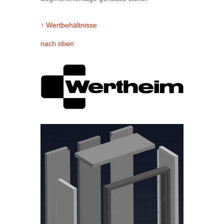
↑ Wertbehältnisse
nach oben