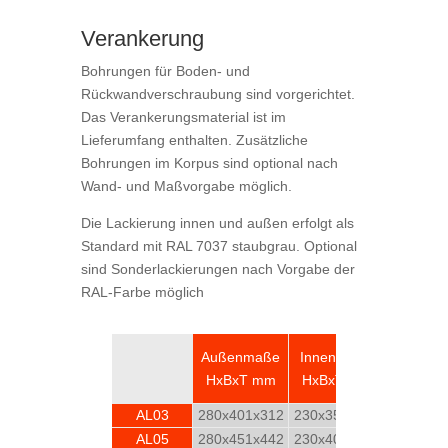
Verankerung
Bohrungen für Boden- und
Rückwandverschraubung sind vorgerichtet.
Das Verankerungsmaterial ist im
Lieferumfang enthalten. Zusätzliche
Bohrungen im Korpus sind optional nach
Wand- und Maßvorgabe möglich.
Die Lackierung innen und außen erfolgt als
Standard mit RAL 7037 staubgrau. Optional
sind Sonderlackierungen nach Vorgabe der
RAL-Farbe möglich
Anzahl
Außenmaße
Innenmaße
Fachböd
HxBxT mm
HxBxT mm
n
AL03
280x401x312
230x351x180
1
AL05
280x451x442
230x401x442
1