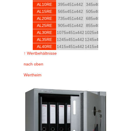
AL10RE
395x451x442
345x401x442
1
AL15RE
565x451x442
505x401x442
1
AL20RE
735x451x442
685x401x442
1
AL25RE
905x451x442
855x401x442
2
AL30RE
1075x451x442
1025x401x442
2
AL35RE
1245x451x442
1245x401x442
3
AL40RE
1415x451x442
1415x401x442
3
↑ Wertbehältnisse
nach oben
Wertheim