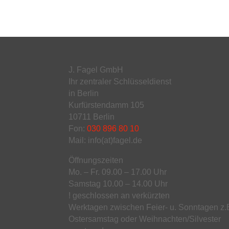
J. Fagel GmbH
Ihr zentraler Schlüsseldienst
in Berlin
Kurfürstendamm 105
10711 Berlin
Fon:
030 896 80 10
Mail: info(at)fagel.de
Öffnungszeiten
Mo. – Fr. 09.00 – 17.00 Uhr
Samstag 10.00 – 14.00 Uhr
! geschlossen an verkürzten
Werktagen zwischen Feier- u. Sonntagen z.
Ostersamstag oder Weihnachten/Silvester