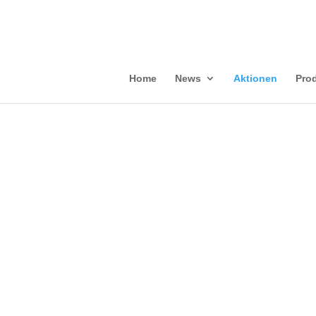
Home
News
Aktionen
Pro
Sicherung der zweiflügeligen Wohnungseingangstür