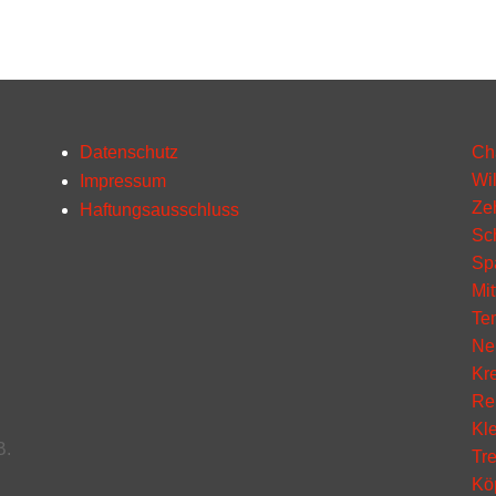
Datenschutz
Ch
Wi
Impressum
Ze
Haftungsausschluss
Sc
Sp
Mit
Te
Ne
Kr
Re
Kl
B.
Tr
Kö