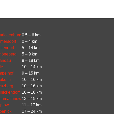
arlottenburg
0,5 – 6 km
lmersdorf
0 – 4 km
hlendorf
5 – 14 km
höneberg
5 – 9 km
andau
8 – 18 km
te
10 – 14 km
mpelhof
9 – 15 km
ukölln
10 – 16 km
euzberg
10 – 16 km
inickendorf
10 – 16 km
einmachnow
13 – 15 km
eptow
11 – 17 km
penick
17 – 24 km