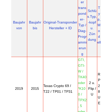
er
trans
T
Schlü
pond
y
s.Typ,
er-
p,
Bau
jahr
Bau
jahr
Original-Transponder
-kopf
Typ /
M
von
bis
Hersteller + ID
u.
Diag-
o
Zün
Progr
d
dung
ammi
ell
erun
g
GTI,
GTI-
W /
R
TK40
P
oder
2 u.
Texas Crypto 69 /
2
2019
2015
*K10
Flip /
T22 / TP01 / TP31
8
0 /
U
U
TPX2
E
, 5
oder