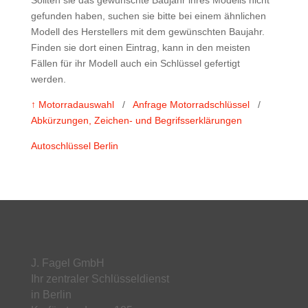
Sollten sie das gewünschte Baujahr ihres Modells nicht
gefunden haben, suchen sie bitte bei einem ähnlichen
Modell des Herstellers mit dem gewünschten Baujahr.
Finden sie dort einen Eintrag, kann in den meisten
Fällen für ihr Modell auch ein Schlüssel gefertigt
werden.
↑ Motorradauswahl
/
Anfrage Motorradschlüssel
/
Abkürzungen, Zeichen- und Begrifsserklärungen
Autoschlüssel Berlin
J. Fagel GmbH
Ihr zentraler Schlüsseldienst
in Berlin