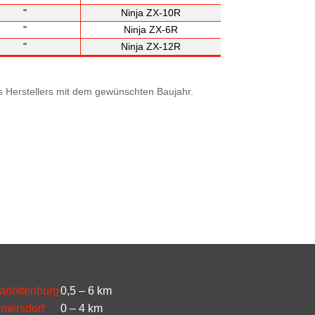
"
Ninja ZX-10R
"
Ninja ZX-6R
"
Ninja ZX-12R
es Herstellers mit dem gewünschten Baujahr.
arlottenburg
0,5 – 6 km
lmersdorf
0 – 4 km