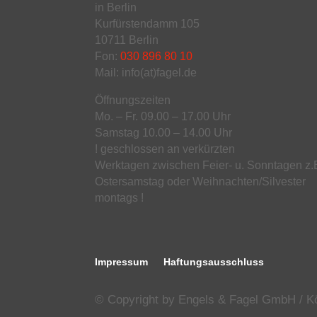
in Berlin
Kurfürstendamm 105
10711 Berlin
Fon:
030 896 80 10
Mail: info(at)fagel.de
Öffnungszeiten
Mo. – Fr. 09.00 – 17.00 Uhr
Samstag 10.00 – 14.00 Uhr
! geschlossen an verkürzten
Werktagen zwischen Feier- u. Sonntagen z.
Ostersamstag oder Weihnachten/Silvester
montags !
Impressum
Haftungsausschluss
© Copyright by Engels & Fagel GmbH / Köl