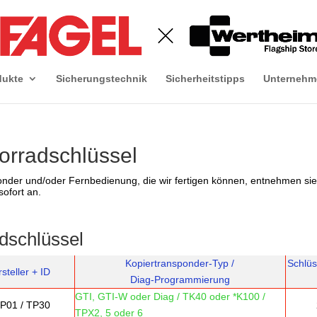
dukte
Sicherungstechnik
Sicherheitstipps
Unternehm
orradschlüssel
nder und/oder Fernbedienung, die wir fertigen können, entnehmen sie 
sofort an.
dschlüssel
Kopier
transponder-Typ /
Schlüs
steller + ID
Diag-Programmierung
GTI, GTI-W oder Diag / TK40 oder *K100 /
TP01 / TP30
TPX2, 5 oder 6