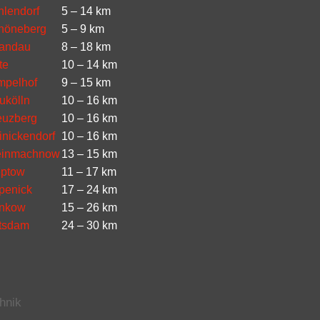
hlendorf
5 – 14 km
höneberg
5 – 9 km
andau
8 – 18 km
te
10 – 14 km
mpelhof
9 – 15 km
ukölln
10 – 16 km
euzberg
10 – 16 km
inickendorf
10 – 16 km
einmachnow
13 – 15 km
eptow
11 – 17 km
penick
17 – 24 km
nkow
15 – 26 km
tsdam
24 – 30 km
hnik