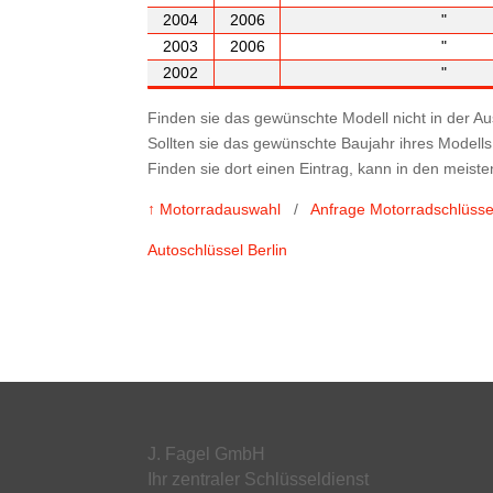
2004
2006
"
2003
2006
"
2002
"
Finden sie das gewünschte Modell nicht in der A
Sollten sie das gewünschte Baujahr ihres Modells
Finden sie dort einen Eintrag, kann in den meisten
↑ Motorradauswahl
/
Anfrage Motorradschlüsse
Autoschlüssel Berlin
J. Fagel GmbH
Ihr zentraler Schlüsseldienst