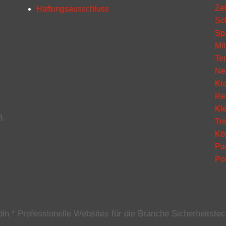
Ze
Haftungsausschluss
Sc
Sp
Mit
Te
Ne
Kr
Re
Kl
B.
Tr
Kö
Pa
Po
n * Professionelle Websites für die Branche Sicherheitstec