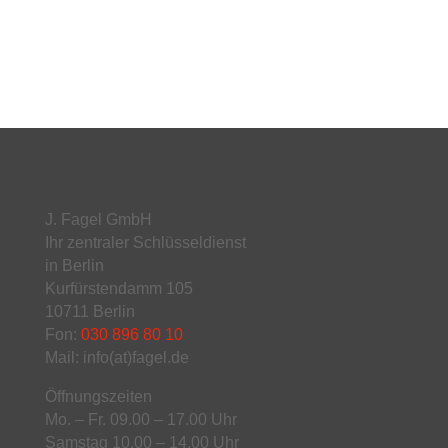
J. Fagel GmbH
Ihr zentraler Schlüsseldienst
in Berlin
Kurfürstendamm 105
10711 Berlin
Fon:
030 896 80 10
Mail: info(at)fagel.de
Öffnungszeiten
Mo. – Fr. 09.00 – 17.00 Uhr
Samstag 10.00 – 14.00 Uhr