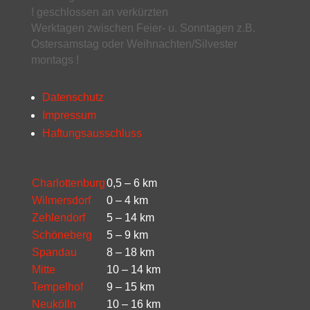
! geschlossen an verkürzten
Werktagen zwischen Feier- u. Sonntagen z.B.
Ostersamstag oder Weihnachten/Silvester
montags !
Datenschutz
Impressum
Haftungsausschluss
Charlottenburg
0,5 – 6 km
Wilmersdorf
0 – 4 km
Zehlendorf
5 – 14 km
Schöneberg
5 – 9 km
Spandau
8 – 18 km
Mitte
10 – 14 km
Tempelhof
9 – 15 km
Neukölln
10 – 16 km