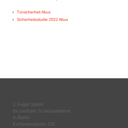
Türsicherheit Abus
Sicherheitsstudie 2022 Abus
J. Fagel GmbH
Ihr zentraler Schlüsseldienst
in Berlin
Kurfürstendamm 105