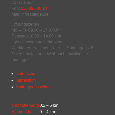
10711 Berlin
Fon:
030 896 80 10
Mail: info(at)fagel.de
Öffnungszeiten
Mo. – Fr. 09.00 – 17.00 Uhr
Samstag 10.00 – 14.00 Uhr
! geschlossen an verkürzten
Werktagen zwischen Feier- u. Sonntagen z.B.
Ostersamstag oder Weihnachten/Silvester
montags !
Datenschutz
Impressum
Haftungsausschluss
Charlottenburg
0,5 – 6 km
Wilmersdorf
0 – 4 km